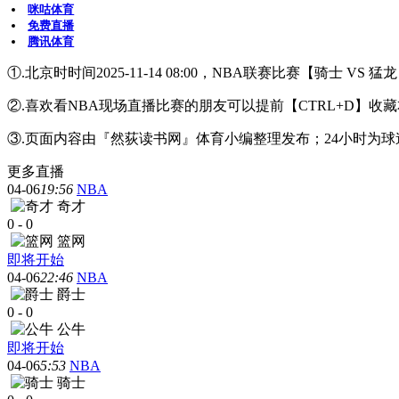
咪咕体育
免费直播
腾讯体育
①.北京时时间2025-11-14 08:00，NBA联赛比赛【骑士 V
②.喜欢看NBA现场直播比赛的朋友可以提前【CTRL+D
③.页面内容由『然荻读书网』体育小编整理发布；24小时为
更多直播
04-06
19:56
NBA
奇才
0
-
0
篮网
即将开始
04-06
22:46
NBA
爵士
0
-
0
公牛
即将开始
04-06
5:53
NBA
骑士